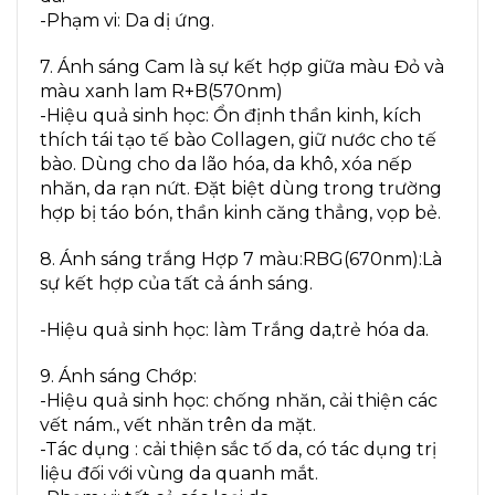
-Phạm vi: Da dị ứng.
7. Ánh sáng Cam là sự kết hợp giữa màu Đỏ và
màu xanh lam R+B(570nm)
-Hiệu quả sinh học: Ổn định thần kinh, kích
thích tái tạo tế bào Collagen, giữ nước cho tế
bào. Dùng cho da lão hóa, da khô, xóa nếp
nhăn, da rạn nứt. Đặt biệt dùng trong trường
hợp bị táo bón, thần kinh căng thẳng, vọp bẻ.
8. Ánh sáng trắng Hợp 7 màu:RBG(670nm):Là
sự kết hợp của tất cả ánh sáng.
-Hiệu quả sinh học: làm Trắng da,trẻ hóa da.
9. Ánh sáng Chớp:
-Hiệu quả sinh học: chống nhăn, cải thiện các
vết nám., vết nhăn trên da mặt.
-Tác dụng : cải thiện sắc tố da, có tác dụng trị
liệu đối với vùng da quanh mắt.