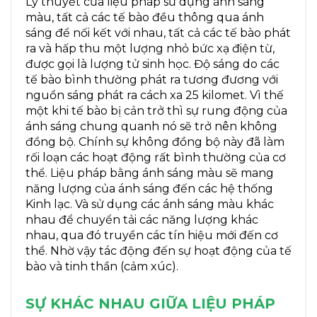
Lý thuyết của liệu pháp sử dụng ánh sáng
màu, tất cả các tế bào đều thông qua ánh
sáng để nối kết với nhau, tất cả các tế bào phát
ra và hấp thu một lượng nhỏ bức xạ điện từ,
được gọi là lượng tử sinh học. Độ sáng do các
tế bào bình thường phát ra tương đương với
nguồn sáng phát ra cách xa 25 kilomet. Vì thế
một khi tế bào bị cản trở thì sự rung động của
ánh sáng chung quanh nó sẽ trở nên không
đồng bộ. Chính sự không đồng bộ này đã làm
rối loạn các hoạt động rất bình thường của cơ
thể. Liệu pháp bằng ánh sáng màu sẽ mang
năng lượng của ánh sáng đến các hệ thống
Kinh lạc. Và sử dụng các ánh sáng màu khác
nhau để chuyển tải các năng lượng khác
nhau, qua đó truyền các tín hiệu mới đến cơ
thể. Nhờ vậy tác động đến sự hoạt động của tế
bào và tinh thần (cảm xúc).
SỰ KHÁC NHAU GIỮA LIỆU PHÁP