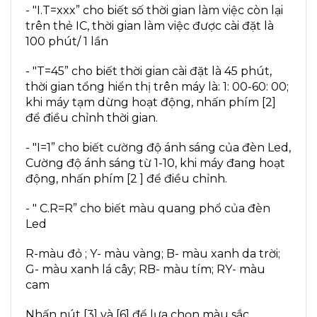
- "I.T=xxx” cho biết số thời gian làm việc còn lại
trên thẻ IC, thời gian làm việc được cài đặt là
100 phút/ 1 lần
- "T=45” cho biết thời gian cài đặt là 45 phút,
thời gian tổng hiển thị trên máy là: 1: 00-60: 00;
khi máy tạm dừng hoạt động, nhấn phím [2]
để điều chỉnh thời gian.
- "I=1” cho biết cường độ ánh sáng của đèn Led,
Cường độ ánh sáng từ 1-10, khi máy đang hoạt
động, nhấn phím [2 ] để điều chỉnh.
- " C.R=R” cho biết màu quang phổ của đèn
Led
R-màu đỏ ; Y- màu vàng; B- màu xanh da trời;
G- màu xanh lá cây; RB- màu tím; RY- màu
cam
Nhấn nút [3] và [6] để lựa chọn màu sắc