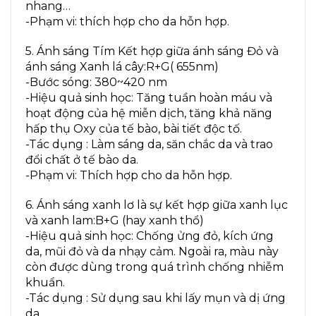
nhang…
-Phạm vi: thích hợp cho da hỗn hợp.
5. Ánh sáng Tím Kết hợp giữa ánh sáng Đỏ và
ánh sáng Xanh lá cây:R+G( 655nm)
-Bước sóng: 380~420 nm
-Hiệu quả sinh học: Tăng tuần hoàn máu và
hoạt động của hệ miễn dịch, tăng khả năng
hấp thụ Oxy của tế bào, bài tiết độc tố.
-Tác dụng : Làm sáng da, săn chắc da và trao
đổi chất ở tế bào da.
-Phạm vi: Thích hợp cho da hỗn hợp.
6. Ánh sáng xanh lơ là sự kết hợp giữa xanh lục
và xanh lam:B+G (hay xanh thổ)
-Hiệu quả sinh học: Chống ửng đỏ, kích ứng
da, mũi đỏ và da nhạy cảm. Ngoài ra, màu này
còn được dùng trong quá trình chống nhiễm
khuẩn.
-Tác dụng : Sử dụng sau khi lấy mụn và dị ứng
da.