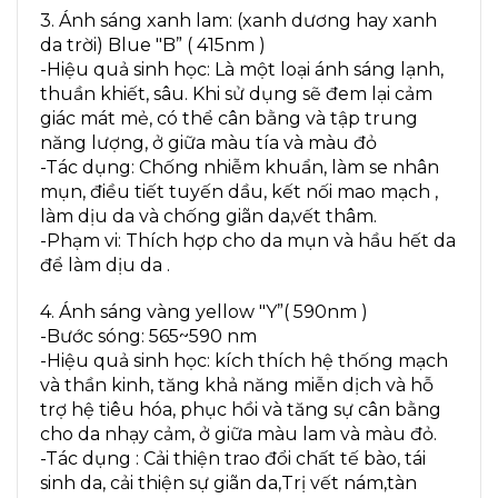
3. Ánh sáng xanh lam: (xanh dương hay xanh
da trời) Blue "B” ( 415nm )
-Hiệu quả sinh học: Là một loại ánh sáng lạnh,
thuần khiết, sâu. Khi sử dụng sẽ đem lại cảm
giác mát mẻ, có thể cân bằng và tập trung
năng lượng, ở giữa màu tía và màu đỏ
-Tác dụng: Chống nhiễm khuẩn, làm se nhân
mụn, điều tiết tuyến dầu, kết nối mao mạch ,
làm dịu da và chống giãn da,vết thâm.
-Phạm vi: Thích hợp cho da mụn và hầu hết da
để làm dịu da .
4. Ánh sáng vàng yellow "Y”( 590nm )
-Bước sóng: 565~590 nm
-Hiệu quả sinh học: kích thích hệ thống mạch
và thần kinh, tăng khả năng miễn dịch và hỗ
trợ hệ tiêu hóa, phục hồi và tăng sự cân bằng
cho da nhạy cảm, ở giữa màu lam và màu đỏ.
-Tác dụng : Cải thiện trao đổi chất tế bào, tái
sinh da, cải thiện sự giãn da,Trị vết nám,tàn