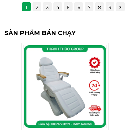
1
2
3
4
5
6
7
8
9
SẢN PHẨM BÁN CHẠY