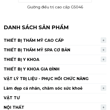
Giường điều trị cao cấp GS046
DANH SÁCH SẢN PHẨM
THIẾT BỊ THẨM MỸ CAO CẤP
THIẾT BỊ THẨM MỸ SPA CƠ BẢN
THIẾT BỊ Y KHOA
THIẾT BỊ Y KHOA GIA ĐÌNH
VẬT LÝ TRỊ LIỆU - PHỤC HỒI CHỨC NĂNG
Làm đẹp cá nhân, chăm sóc sức khoẻ
VẬT TƯ
NỘI THẤT