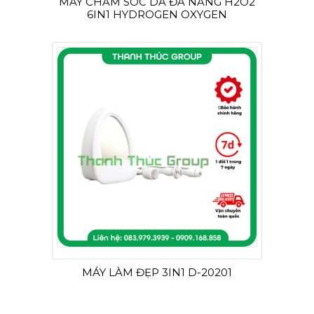
MÁY CHĂM SÓC DA ĐA NĂNG H2O2
6IN1 HYDROGEN OXYGEN
MÁY LÀM ĐẸP 3IN1 D-20201