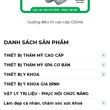
Giường điều trị cao cấp GS046
DANH SÁCH SẢN PHẨM
THIẾT BỊ THẨM MỸ CAO CẤP
THIẾT BỊ THẨM MỸ SPA CƠ BẢN
THIẾT BỊ Y KHOA
THIẾT BỊ Y KHOA GIA ĐÌNH
VẬT LÝ TRỊ LIỆU - PHỤC HỒI CHỨC NĂNG
Làm đẹp cá nhân, chăm sóc sức khoẻ