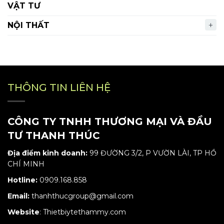
VẬT TƯ
NỘI THẤT
THÔNG TIN LIÊN HỆ
CÔNG TY TNHH THƯƠNG MẠI VÀ ĐẦU
TƯ THANH THÚC
Địa điểm kinh doanh:
99 ĐƯỜNG 3/2, P VƯỜN LÀI, TP HỒ
CHÍ MINH
Hotline:
0909.168.858
Email:
thanhthucgroup@gmail.com
Website
:
Thietbiytethammy.com