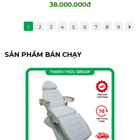
38.000.000đ
1
2
3
4
5
6
7
8
9
SẢN PHẨM BÁN CHẠY