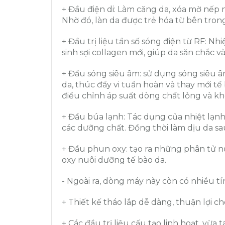
+ Đầu điện di: Làm căng da, xóa mờ nếp 
Nhờ đó, làn da được trẻ hóa từ bên trong
+ Đầu trị liệu tần số sóng điện từ RF: Nh
sinh sợi collagen mới, giúp da săn chắc 
+ Đầu sóng siêu âm: sử dụng sóng siêu â
da, thúc đẩy vi tuần hoàn và thay mới t
điều chỉnh áp suất dòng chất lỏng và kh
+ Đầu búa lạnh: Tác dụng của nhiệt lạnh
các dưỡng chất. Đồng thời làm dịu da sau c
+ Đầu phun oxy: tạo ra những phân tử n
oxy nuôi dưỡng tế bào da.
- Ngoài ra, dòng máy này còn có nhiều tí
+ Thiết kế tháo lắp dễ dàng, thuận lợi ch
+ Các đầu trị liệu cấu tạo linh hoạt, vừa