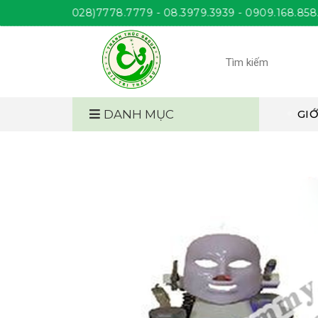
THÚC
(028)7778.7779 - 08.3979.3939 - 0909.168.858. Giờ la
DANH MỤC
GIỚ