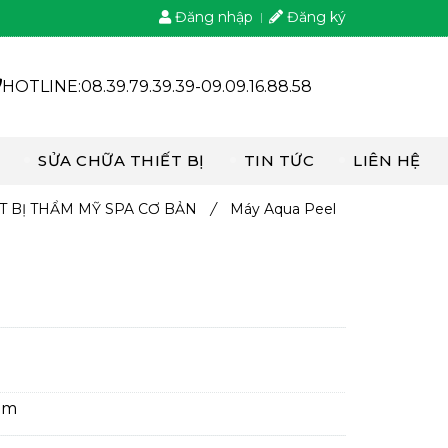
Đăng nhập
Đăng ký
HOTLINE:08.39.79.39.39-09.09.16.88.58
SỬA CHỮA THIẾT BỊ
TIN TỨC
LIÊN HỆ
T BỊ THẨM MỸ SPA CƠ BẢN
/
Máy Aqua Peel
 âm