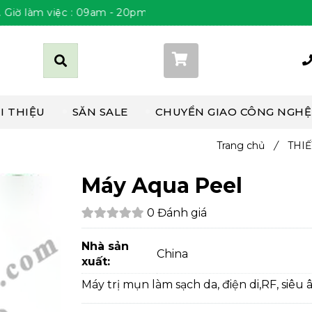
̀m việc : 09am - 20pm Thứ 2 đến Chủ Nhật
Giỏ hàng (
0
)
I THIỆU
SĂN SALE
CHUYỂN GIAO CÔNG NGHỆ
Trang chủ
/
THIẾ
Máy Aqua Peel
0 Đánh giá
Nhà sản
China
xuất:
Máy trị mụn làm sạch da, điện di,RF, siêu