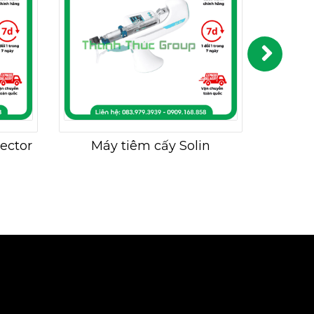
ector
Máy tiêm cấy Solin
Máy t