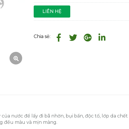
LIÊN HỆ
Chia sẻ:
của nước để lấy đi bã nhờn, bụi bẩn, độc tố, lớp da chết
ng đều màu và mịn màng.