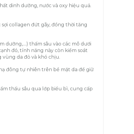
chất dinh dưỡng, nước và oxy hiệu quả.
c sợi collagen đứt gãy, đồng thời tăng
m dưỡng,....) thấm sâu vào các mô dưới
 cạnh đó, tính năng này còn kiểm soát
g vùng da đỏ và khó chịu.
 nạ đông tự nhiên trên bề mặt da để giữ
ẩm thấu sâu qua lớp biểu bì, cung cấp