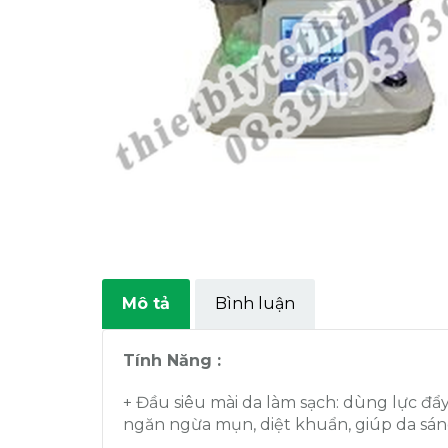
Mô tả
Bình luận
Tính Năng :
+ Đầu siêu mài da làm sạch: dùng lực đẩy 
ngăn ngừa mụn, diệt khuẩn, giúp da sá