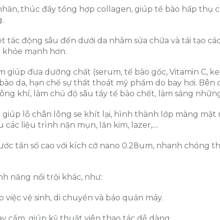
nhăn, thúc đẩy tổng hợp collagen, giúp tế bào hấp thụ 
.
iệt tác động sâu đến dưới da nhằm sửa chữa và tái tạo cá
và khỏe mạnh hơn.
m giúp đưa dưỡng chất (serum, tế bào gốc, Vitamin C, ke
ế bào da, hạn chế sự thất thoát mỹ phẩm do bay hơi. Bên
ông khí, làm chủ độ sâu tẩy tế bào chết, làm sáng nhữn
 giúp lỗ chân lông se khít lại, hình thành lớp màng mặt
ác liệu trình nặn mụn, lăn kim, lazer,....
ước tần số cao với kích cỡ nano 0.28um, nhanh chóng th
nh năng nổi trội khác, như:
o việc vệ sinh, di chuyển và bảo quản máy.
 tay cầm, giúp kỹ thuật viên thao tác dễ dàng.