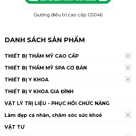
Giường điều trị cao cấp GS046
DANH SÁCH SẢN PHẨM
THIẾT BỊ THẨM MỸ CAO CẤP
THIẾT BỊ THẨM MỸ SPA CƠ BẢN
THIẾT BỊ Y KHOA
THIẾT BỊ Y KHOA GIA ĐÌNH
VẬT LÝ TRỊ LIỆU - PHỤC HỒI CHỨC NĂNG
Làm đẹp cá nhân, chăm sóc sức khoẻ
VẬT TƯ