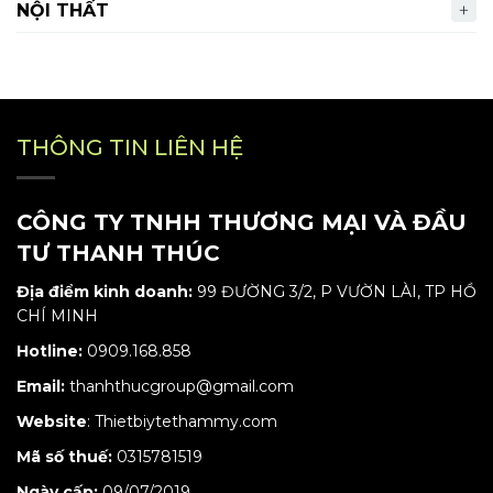
NỘI THẤT
THÔNG TIN LIÊN HỆ
CÔNG TY TNHH THƯƠNG MẠI VÀ ĐẦU
TƯ THANH THÚC
Địa điểm kinh doanh:
99 ĐƯỜNG 3/2, P VƯỜN LÀI, TP HỒ
CHÍ MINH
Hotline:
0909.168.858
Email:
thanhthucgroup@gmail.com
Website
:
Thietbiytethammy.com
Mã số thuế:
0315781519
Ngày cấp:
09/07/2019