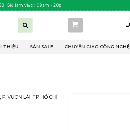
ờ làm việc : 09am - 20pm Thứ 2 đến Chủ Nhật
Giỏ hàng (
0
)
I THIỆU
SĂN SALE
CHUYỂN GIAO CÔNG NGHỆ
P. VƯỜN LÀI, TP HỒ CHÍ