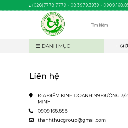
ANH THÚC
(028)7778.7779 - 08.3979.3939 - 0909.168.858. Gi
DANH MỤC
GIỚ
Liên hệ
ĐỊA ĐIỂM KINH DOANH: 99 ĐƯỜNG 3/2, 
MINH
0909.168.858
thanhthucgroup@gmail.com