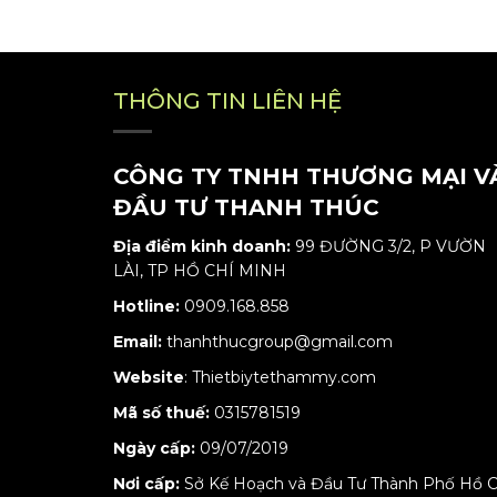
THÔNG TIN LIÊN HỆ
CÔNG TY TNHH THƯƠNG MẠI V
ĐẦU TƯ THANH THÚC
Địa điểm kinh doanh:
99 ĐƯỜNG 3/2, P VƯỜN
LÀI, TP HỒ CHÍ MINH
Hotline:
0909.168.858
Email:
thanhthucgroup@gmail.com
Website
:
Thietbiytethammy.com
Mã số thuế:
0315781519
Ngày cấp:
09/07/2019
Nơi cấp:
Sở Kế Hoạch và Đầu Tư Thành Phố Hồ C