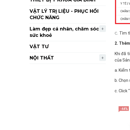
VẬT LÝ TRỊ LIỆU - PHỤC HỒI
CHỨC NĂNG
Làm đẹp cá nhân, chăm sóc
c.
Tìm t
sức khoẻ
2. Thêm
VẬT TƯ
Khi đã 
NỘI THẤT
của Sản
a. Kiểm 
b. Chọn
c. Click