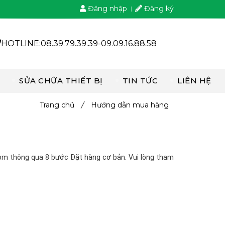
Đăng nhập
Đăng ký
HOTLINE:08.39.79.39.39-09.09.16.88.58
SỬA CHỮA THIẾT BỊ
TIN TỨC
LIÊN HỆ
Trang chủ
/
Hướng dẫn mua hàng
om thông qua 8 bước Đặt hàng cơ bản. Vui lòng tham