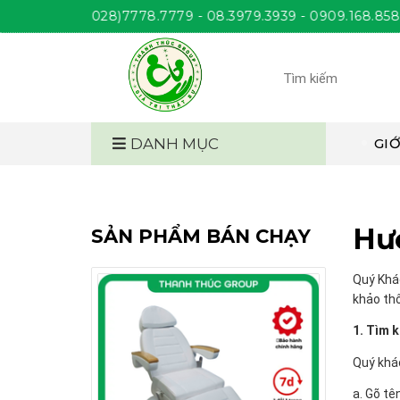
ÚC
(028)7778.7779 - 08.3979.3939 - 0909.168.858. Giờ làm 
DANH MỤC
GIỚ
Hư
SẢN PHẨM BÁN CHẠY
Quý Khá
khảo thô
1. Tìm 
Quý khá
a. Gõ t