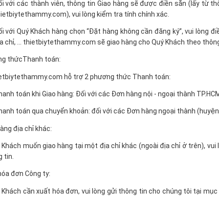
i với các thành viên, thông tin Giao hàng sẽ được điền sẵn (lấy từ t
ietbiytethammy.com), vui lòng kiểm tra tính chính xác.
i với Quý Khách hàng chọn “Đặt hàng không cần đăng ký”, vui lòng điề
a chỉ, … thietbiytethammy.com sẽ giao hàng cho Quý Khách theo thông 
ng thứcThanh toán:
ietbiytethammy.com hỗ trợ 2 phương thức Thanh toán:
anh toán khi Giao hàng: Đối với các Đơn hàng nội - ngoại thành TP.HC
anh toán qua chuyển khoản: đối với các Đơn hàng ngoại thành (huyện)
hàng địa chỉ khác:
Khách muốn giao hàng tại một địa chỉ khác (ngoài địa chỉ ở trên), vui 
 tin.
hóa đơn Công ty:
Khách cần xuất hóa đơn, vui lòng gửi thông tin cho chúng tôi tại mụ