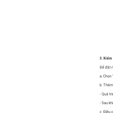
3. Kiểm 
Để đặt 
a. Chọn
b. Thêm
- Quá tr
- Sau kh
c. Điều 