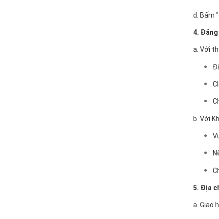
d. Bấm "
4. Đăng
a. Với t
Đi
Cl
C
b. Với K
Vu
Nế
C
5. Địa 
a. Giao 