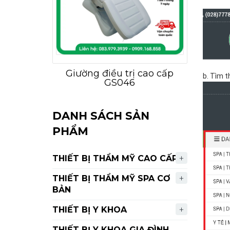
Giường điều trị cao cấp
b. Tìm 
GS046
DANH SÁCH SẢN
PHẨM
THIẾT BỊ THẨM MỸ CAO CẤP
THIẾT BỊ THẨM MỸ SPA CƠ
BẢN
THIẾT BỊ Y KHOA
THIẾT BỊ Y KHOA GIA ĐÌNH