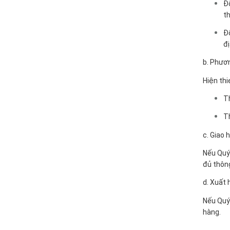
Đố
th
Đố
đị
b. Phươ
Hiện th
Th
Th
c. Giao 
Nếu Quý 
đủ thông
d. Xuất 
Nếu Quý 
hàng.