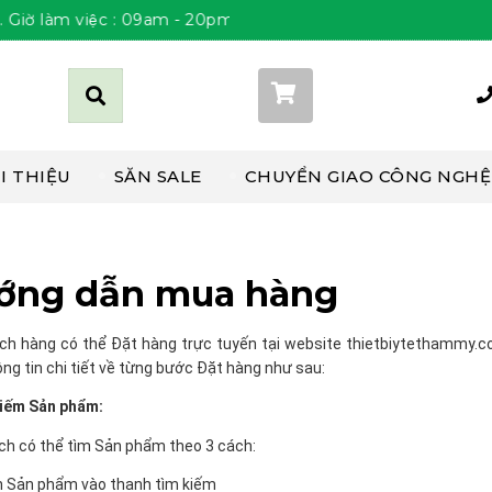
việc : 09am - 20pm Thứ 2 đến Chủ Nhật
Giỏ hàng (
0
)
I THIỆU
SĂN SALE
CHUYỂN GIAO CÔNG NGHỆ
ớng dẫn mua hàng
ch hàng có thể Đặt hàng trực tuyến tại website thietbiytethammy.c
ng tin chi tiết về từng bước Đặt hàng như sau:
kiếm Sản phẩm:
ch có thể tìm Sản phẩm theo 3 cách:
ên Sản phẩm vào thanh tìm kiếm