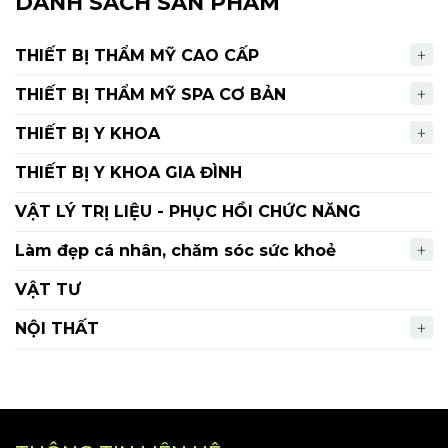
DANH SÁCH SẢN PHẨM
THIẾT BỊ THẨM MỸ CAO CẤP
THIẾT BỊ THẨM MỸ SPA CƠ BẢN
THIẾT BỊ Y KHOA
THIẾT BỊ Y KHOA GIA ĐÌNH
VẬT LÝ TRỊ LIỆU - PHỤC HỒI CHỨC NĂNG
Làm đẹp cá nhân, chăm sóc sức khoẻ
VẬT TƯ
NỘI THẤT