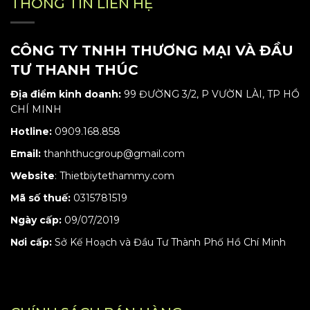
THÔNG TIN LIÊN HỆ
CÔNG TY TNHH THƯƠNG MẠI VÀ ĐẦU
TƯ THANH THÚC
Địa điểm kinh doanh:
99 ĐƯỜNG 3/2, P VƯỜN LÀI, TP HỒ
CHÍ MINH
Hotline:
0909.168.858
Email:
thanhthucgroup@gmail.com
Website
:
Thietbiytethammy.com
Mã số thuế:
0315781519
Ngày cấp:
09/07/2019
Nơi cấp:
Sở Kế Hoạch và Đầu Tư Thành Phố Hồ Chí Minh