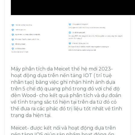
Máy phân tích da Meicet thế hệ mới 2023-
hoạt động dựa trên nền tảng IOT ( trí tuệ
nhân tạo) bằng việc ghi nhận hình ảnh dựa
trên 5 chế độ quang phổ trong đó với chế độ
đèn Wood- cho kết quả phân tích và dự đoán
về tình trạng sắc tố hiện tại trên da từ đó có
thể đưa ra các phác đồ trị liệu tốt nhất về tình
trạng da hiện tại.
Meicet- được kết nối và hoạt động dựa trên
nền tảng IOS giúp sản phẩm hoạt động ổn