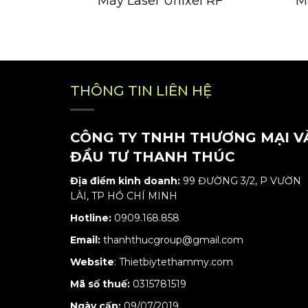
Máy Laser Unixel RF
M
THÔNG TIN LIÊN HỆ
CÔNG TY TNHH THƯƠNG MẠI V
ĐẦU TƯ THANH THÚC
Địa điểm kinh doanh:
99 ĐƯỜNG 3/2, P VƯỜN
LÀI, TP HỒ CHÍ MINH
Hotline:
0909.168.858
Email:
thanhthucgroup@gmail.com
Website
:
Thietbiytethammy.com
Mã số thuế:
0315781519
Ngày cấp:
09/07/2019