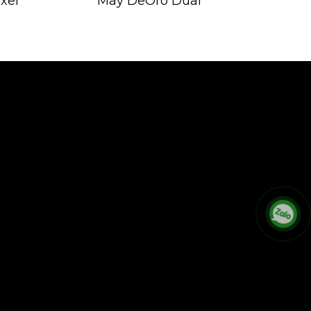
xel
Máy DeOro Dual