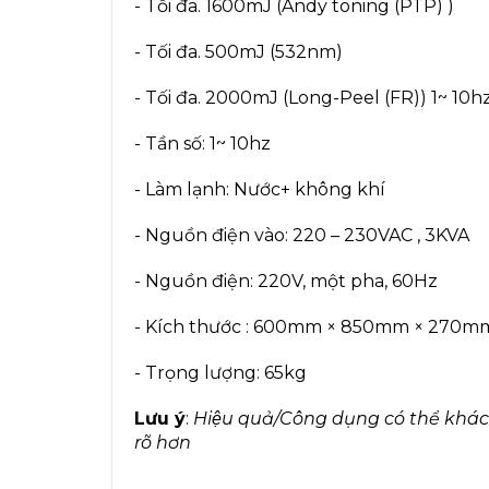
- Tối đa. 1600mJ (Andy toning (PTP) )
- Tối đa. 500mJ (532nm)
- Tối đa. 2000mJ (Long-Peel (FR)) 1~ 10h
- Tần số: 1~ 10hz
- Làm lạnh: Nước+ không khí
- Nguồn điện vào: 220 – 230VAC , 3KVA
- Nguồn điện: 220V, một pha, 60Hz
- Kích thước : 600mm × 850mm × 270m
- Trọng lượng: 65kg
Lưu ý
:
Hiệu quả/Công dụng có thể khác n
rõ hơn