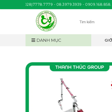
HÚC
(028)7778.7779 - 08.3979.3939 - 0909.168.858. Giờ làm
DANH MỤC
GIỚ