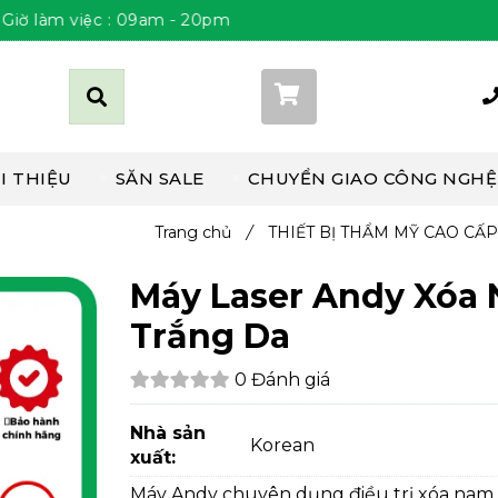
 việc : 09am - 20pm Thứ 2 đến Chủ Nhật
Giỏ hàng (
0
)
I THIỆU
SĂN SALE
CHUYỂN GIAO CÔNG NGHỆ
Trang chủ
/
THIẾT BỊ THẨM MỸ CAO CẤ
Máy Laser Andy Xóa 
Trắng Da
0 Đánh giá
Nhà sản
Korean
xuất:
Máy Andy chuyên dụng điều trị xóa nam 