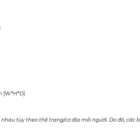
z
m [W*H*D]
hau tùy theo thể trạng/cơ địa mỗi người. Do đó, các bạ