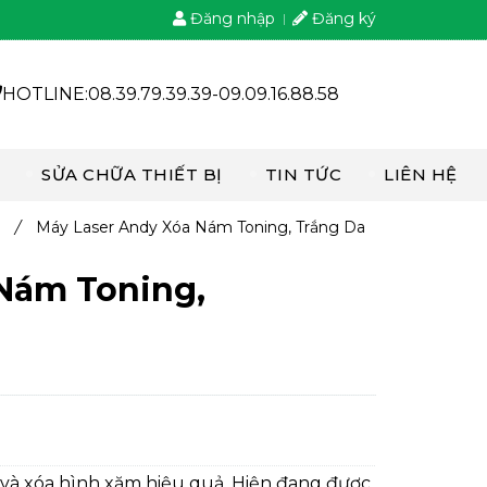
Đăng nhập
Đăng ký
HOTLINE:08.39.79.39.39-09.09.16.88.58
SỬA CHỮA THIẾT BỊ
TIN TỨC
LIÊN HỆ
P
/
Máy Laser Andy Xóa Nám Toning, Trắng Da
Nám Toning,
và xóa hình xăm hiệu quả. Hiện đang được