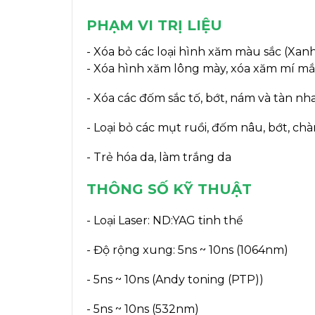
PHẠM VI TRỊ LIỆU
- Xóa bỏ các loại hình xăm màu sắc (Xanh
- Xóa hình xăm lông mày, xóa xăm mí mắt,
- Xóa các đốm sắc tố, bớt, nám và tàn nh
- Loại bỏ các mụt ruồi, đốm nâu, bớt, chà
- Trẻ hóa da, làm trắng da
THÔNG SỐ KỸ THUẬT
- Loại Laser: ND:YAG tinh thể
- Độ rộng xung: 5ns ~ 10ns (1064nm)
- 5ns ~ 10ns (Andy toning (PTP))
- 5ns ~ 10ns (532nm)