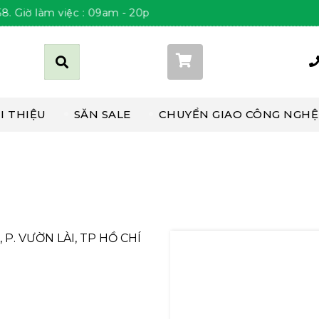
ờ làm việc : 09am - 20pm Thứ 2 đến Chủ Nhật
Giỏ hàng (
0
)
I THIỆU
SĂN SALE
CHUYỂN GIAO CÔNG NGHỆ
P. VƯỜN LÀI, TP HỒ CHÍ