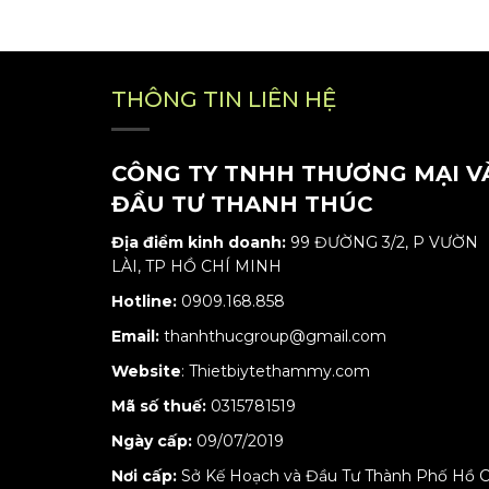
THÔNG TIN LIÊN HỆ
CÔNG TY TNHH THƯƠNG MẠI V
ĐẦU TƯ THANH THÚC
Địa điểm kinh doanh:
99 ĐƯỜNG 3/2, P VƯỜN
LÀI, TP HỒ CHÍ MINH
Hotline:
0909.168.858
Email:
thanhthucgroup@gmail.com
Website
:
Thietbiytethammy.com
Mã số thuế:
0315781519
Ngày cấp:
09/07/2019
Nơi cấp:
Sở Kế Hoạch và Đầu Tư Thành Phố Hồ C