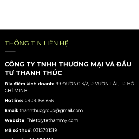
THÔNG TIN LIÊN HỆ
CÔNG TY TNHH THƯƠNG MẠI VÀ ĐẦU
TƯ THANH THÚC
Địa điểm kinh doanh:
99 ĐƯỜNG 3/2, P VƯỜN LÀI, TP HỒ
CHÍ MINH
Hotline:
0909.168.858
Email:
thanhthucgroup@gmail.com
Website
:
Thietbiytethammy.com
Mã số thuế:
0315781519