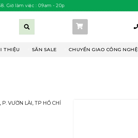
̀ làm việc : 09am - 20pm Thứ 2 đến Chủ Nhật
Giỏ hàng (
0
)
I THIỆU
SĂN SALE
CHUYỂN GIAO CÔNG NGHỆ
P. VƯỜN LÀI, TP HỒ CHÍ