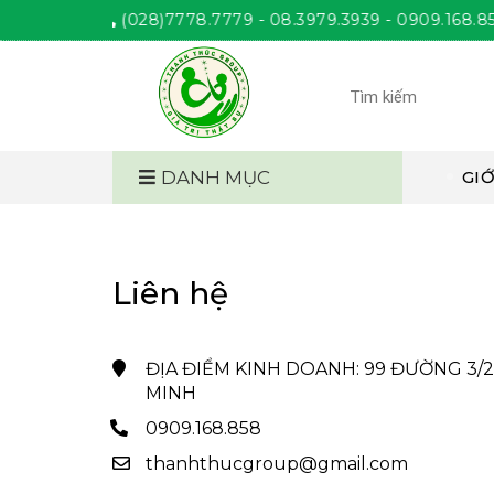
ANH THÚC
(028)7778.7779 - 08.3979.3939 - 0909.168.858. Giơ
DANH MỤC
GIỚ
Liên hệ
ĐỊA ĐIỂM KINH DOANH: 99 ĐƯỜNG 3/2, 
MINH
0909.168.858
thanhthucgroup@gmail.com