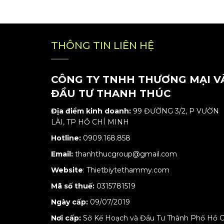
THÔNG TIN LIÊN HỆ
CÔNG TY TNHH THƯƠNG MẠI V
ĐẦU TƯ THANH THÚC
Địa điểm kinh doanh:
99 ĐƯỜNG 3/2, P VƯỜN
LÀI, TP HỒ CHÍ MINH
Hotline:
0909.168.858
Email:
thanhthucgroup@gmail.com
Website
:
Thietbiytethammy.com
Mã số thuế:
0315781519
Ngày cấp:
09/07/2019
Nơi cấp:
Sở Kế Hoạch và Đầu Tư Thành Phố Hồ C